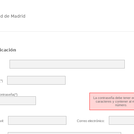
ad de Madrid
icación
*)
ontraseña(*)
La contraseña debe tener en
caracteres y contener al
número.
il:
Correo electrónico: