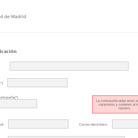
ad de Madrid
icación
*)
ontraseña(*)
La contraseña debe tener en
caracteres y contener al
número.
il:
Correo electrónico: