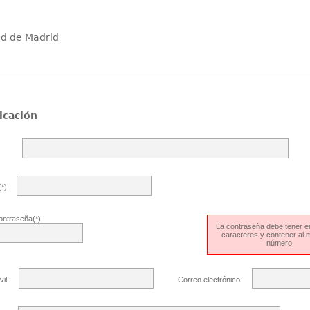
ad de Madrid
icación
*)
ontraseña(*)
La contraseña debe tener en
caracteres y contener al
número.
il:
Correo electrónico: