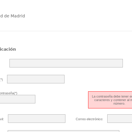
ad de Madrid
icación
*)
ontraseña(*)
La contraseña debe tener en
caracteres y contener al
número.
il:
Correo electrónico: