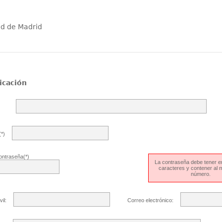
ad de Madrid
icación
*)
ontraseña(*)
La contraseña debe tener en
caracteres y contener al
número.
il:
Correo electrónico: