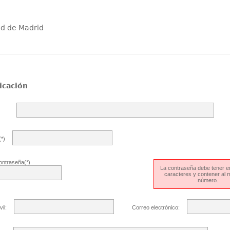
ad de Madrid
icación
*)
ontraseña(*)
La contraseña debe tener en
caracteres y contener al
número.
il:
Correo electrónico: