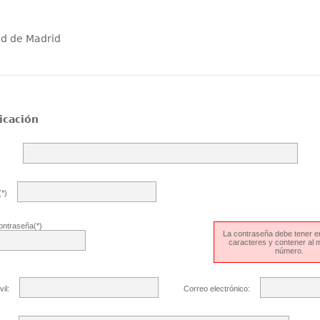
ad de Madrid
icación
*)
ontraseña(*)
La contraseña debe tener en
caracteres y contener al
número.
il:
Correo electrónico: