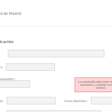
ad de Madrid
icación
*)
ontraseña(*)
La contraseña debe tener en
caracteres y contener al
número.
il:
Correo electrónico: