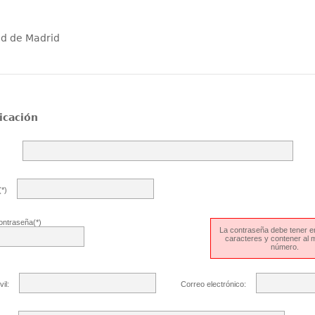
ad de Madrid
icación
*)
ontraseña(*)
La contraseña debe tener en
caracteres y contener al
número.
il:
Correo electrónico: