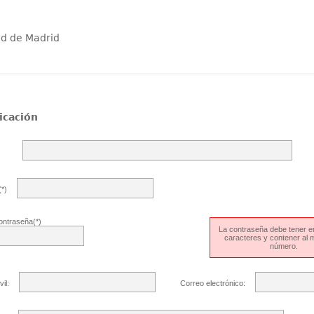
ad de Madrid
icación
*)
ontraseña(*)
La contraseña debe tener en
caracteres y contener al
número.
il:
Correo electrónico: