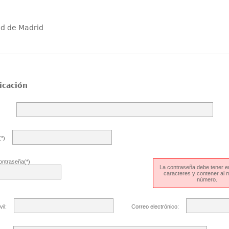
ad de Madrid
icación
*)
ontraseña(*)
La contraseña debe tener en
caracteres y contener al
número.
il:
Correo electrónico: