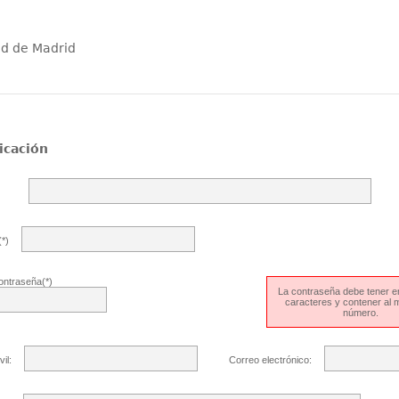
ad de Madrid
icación
*)
ontraseña(*)
La contraseña debe tener en
caracteres y contener al
número.
il:
Correo electrónico: