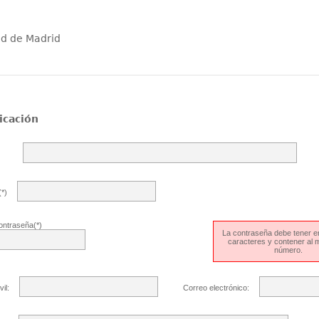
ad de Madrid
icación
*)
ontraseña(*)
La contraseña debe tener en
caracteres y contener al
número.
il:
Correo electrónico: