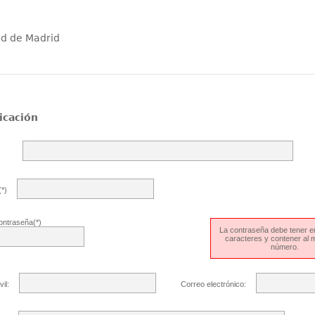
ad de Madrid
icación
*)
ontraseña(*)
La contraseña debe tener en
caracteres y contener al
número.
il:
Correo electrónico: