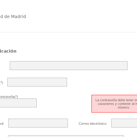
ad de Madrid
icación
*)
ontraseña(*)
La contraseña debe tener en
caracteres y contener al
número.
il:
Correo electrónico: